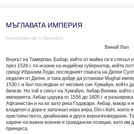
МЪГЛАВАТА ИМПЕРИЯ
Posted 9 years ago by SuperAdmin
Винай Лал
Внукът на Тамерлан, Бабар, който от майка си е слязъл 
през 1526 г. по искане на индийски губернатор, който п
срещу Ибрахим Лоди, последният главата на Делхи Султ
недалеч от Делхи, и така дойде да установи Mughal имп
1530 г. и бил последван от неговия син Хумайун, който 
белези. Но той е синът на Хумайун, Акбар Велики, който
империята. Акбар царува от 1556 до 1605 г. и разширява
Афганистан и на юг като река Годавари. Акбар, макар и
владетел и дори е започнал нова вяра, Din-i-Ilahi, която
християнството, джайнизма и други вероизповедания. Той
нарече на важни военни и граждански позиции, като им д
принцеса.