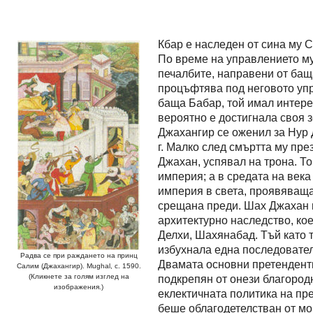
Кбар е наследен от сина му С
По време на управлението му
печалбите, направени от бащ
процъфтява под неговото упр
баща Бабар, той имал интере
вероятно е достигнала своя 
Джахангир се оженил за Нур Д
г. Малко след смъртта му пре
Джахан, успявал на трона. Т
империя; а в средата на век
империя в света, проявяваща
срещана преди. Шах Джахан 
архитектурно наследство, ко
Делхи, Шахянабад. Тъй като 
избухнала една последовател
Радва се при раждането на принц
Двамата основни претенденти
Салим (Джахангир). Mughal, c. 1590.
(Кликнете за голям изглед на
подкрепян от онези благород
изображения.)
еклектичната политика на пре
беше облагодетелстван от мо