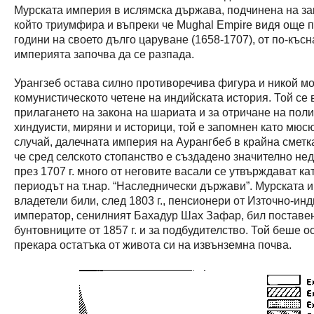
Мурската империя в ислямска държава, подчинена на за
който триумфира и въпреки че Mughal Empire видя още 
години на своето дълго царуване (1658-1707), от по-къс
империята започва да се разпада.
Урангзеб остава силно противоречива фигура и никой мо
комунистическото четене на индийската история. Той с
прилагането на закона на шариата и за отричане на поли
хиндуисти, миряни и историци, той е запомнен като мюс
случай, далечната империя на Аурангбеб в крайна сметк
че сред селското стопанство е създадено значително не
през 1707 г. много от неговите васали се утвърждават к
периодът на т.нар. “Наследнически държави”. Мурската и
владетели били, след 1803 г., пенсионери от Източно-и
император, сенилният Бахадур Шах Зафар, бил поставен 
бунтовниците от 1857 г. и за подбудителство. Той беше о
прекара остатъка от живота си на извънземна почва.